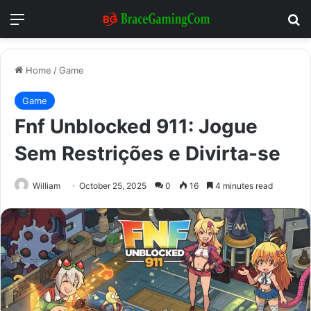
Menu
Se
Home
/
Game
Game
Fnf Unblocked 911: Jogue
Sem Restrições e Divirta-se
William
October 25, 2025
0
16
4 minutes read